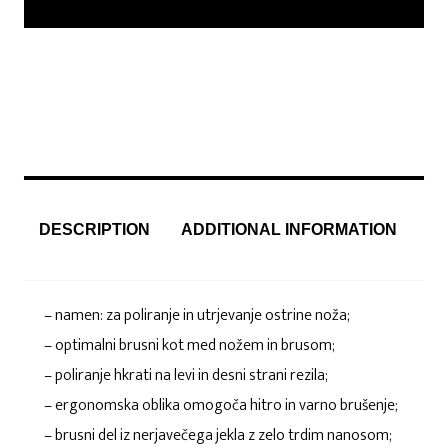
DESCRIPTION
ADDITIONAL INFORMATION
– namen: za poliranje in utrjevanje ostrine noža;
– optimalni brusni kot med nožem in brusom;
– poliranje hkrati na levi in desni strani rezila;
– ergonomska oblika omogoča hitro in varno brušenje;
– brusni del iz nerjavečega jekla z zelo trdim nanosom;