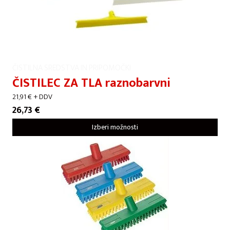
ČISTILNA SREDSTVA IN PRIPOMOČKI
ČISTILEC ZA TLA raznobarvni
21,91
€
+ DDV
26,73
€
Izberi možnosti