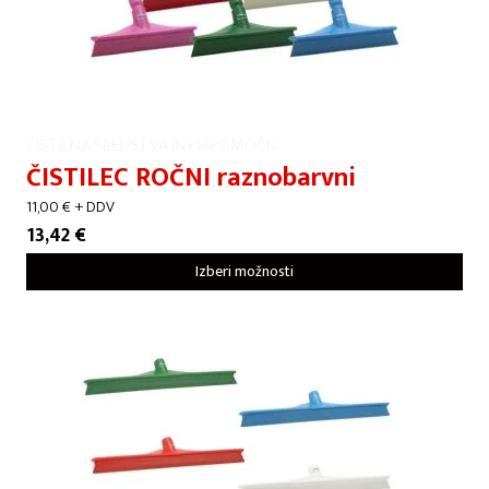
ČISTILNA SREDSTVA IN PRIPOMOČKI
ČISTILEC ROČNI raznobarvni
11,00
€
+ DDV
13,42
€
Izberi možnosti