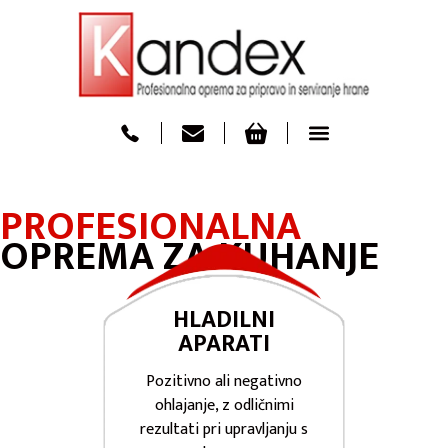
PROFESIONLNA OPREMA ZA PRIPRAVO IN SERVIRANJE HRANE
PROFESIONALNA
OPREMA ZA KUHANJE
HLADILNI
APARATI
Pozitivno ali negativno
ohlajanje, z odličnimi
rezultati pri upravljanju s