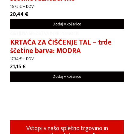
16,75
€
+ DDV
20,44
€
Dodaj v košarico
ČISTILNA SREDSTVA IN PRIPOMOČKI
KRTAČA ZA ČIŠČENJE TAL – trde
ščetine barva: MODRA
17,34
€
+ DDV
21,15
€
Dodaj v košarico
Vstopi v našo spletno trgovino in