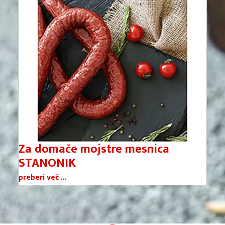
Za domače mojstre mesnica
STANONIK
preberi več ...