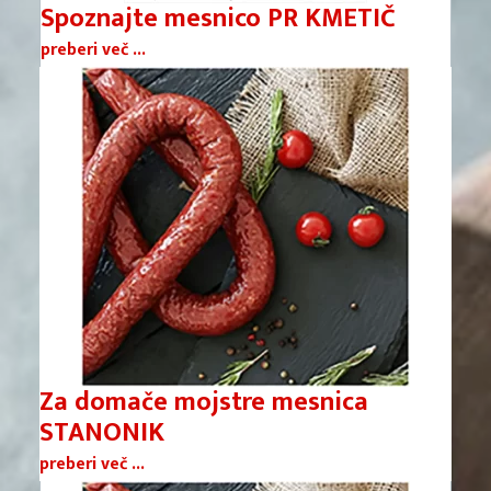
Spoznajte mesnico PR KMETIČ
preberi več ...
Za domače mojstre mesnica
STANONIK
preberi več ...