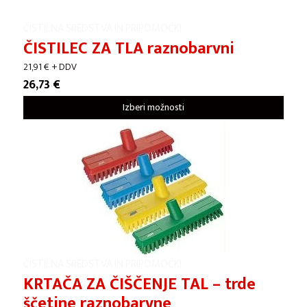
ČISTILNA SREDSTVA IN PRIPOMOČKI
ČISTILEC ZA TLA raznobarvni
21,91
€
+ DDV
26,73
€
Izberi možnosti
ČISTILNA SREDSTVA IN PRIPOMOČKI
KRTAČA ZA ČIŠČENJE TAL – trde
ščetine raznobarvne