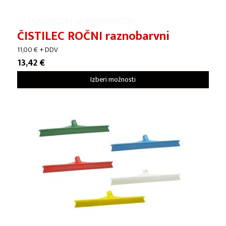
ČISTILNA SREDSTVA IN PRIPOMOČKI
ČISTILEC ROČNI raznobarvni
11,00
€
+ DDV
13,42
€
Izberi možnosti