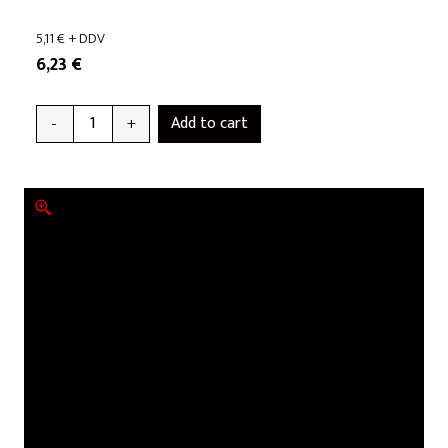
5,11
€
+ DDV
6,23
€
Add to cart
-
+