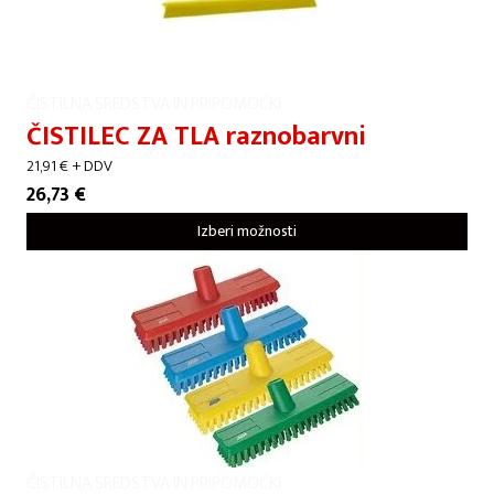
ČISTILNA SREDSTVA IN PRIPOMOČKI
ČISTILEC ZA TLA raznobarvni
21,91
€
+ DDV
26,73
€
Izberi možnosti
ČISTILNA SREDSTVA IN PRIPOMOČKI