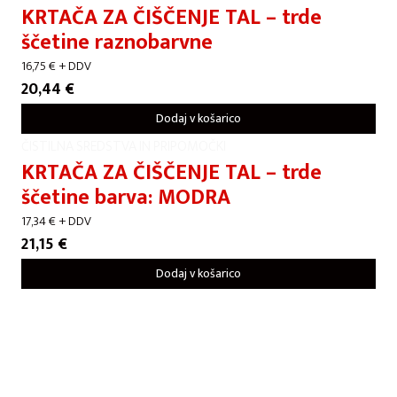
KRTAČA ZA ČIŠČENJE TAL – trde
ščetine raznobarvne
16,75
€
+ DDV
20,44
€
Dodaj v košarico
ČISTILNA SREDSTVA IN PRIPOMOČKI
KRTAČA ZA ČIŠČENJE TAL – trde
ščetine barva: MODRA
17,34
€
+ DDV
21,15
€
Dodaj v košarico