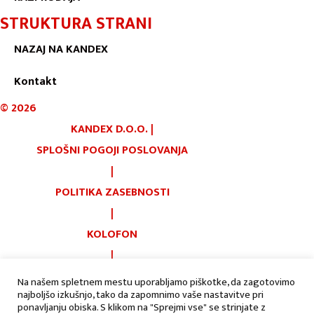
STRUKTURA STRANI
NAZAJ NA KANDEX
Kontakt
©
2026
KANDEX D.O.O.
|
SPLOŠNI POGOJI POSLOVANJA
|
POLITIKA ZASEBNOSTI
|
KOLOFON
|
PIŠKOTKI
Na našem spletnem mestu uporabljamo piškotke, da zagotovimo
najboljšo izkušnjo, tako da zapomnimo vaše nastavitve pri
|
AVTORJI:
ponavljanju obiska. S klikom na "Sprejmi vse" se strinjate z