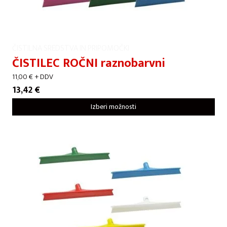
ČISTILNA SREDSTVA IN PRIPOMOČKI
ČISTILEC ROČNI raznobarvni
11,00
€
+ DDV
13,42
€
Izberi možnosti