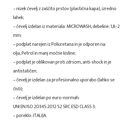
– nizek čevelj z zaščito prstov (plastična kapa), izredno
lahek;
– čevelj izdelan iz materiala: MICROWASH, debeline: 1,8-2
mm;
– podplat narejen iz Poliuretana in je odporen na:
olja, Petrol in manj močne kisline;
– podplat je oblikovan proti zdrsom, anti-shock in je
antistatičen;
– čevelj je izdelan za profesionalno uporabo (lahko se
čisti);
– čevelj je izdelan po euro-normah:
UNI EN ISO 20345:2012 S2 SRC ESD CLASS 3;
– poreklo: ITALIJA.