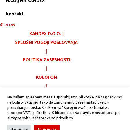
NAZAJ NA KANDEX
Kontakt
©
2026
KANDEX D.O.O.
|
SPLOŠNI POGOJI POSLOVANJA
|
POLITIKA ZASEBNOSTI
|
KOLOFON
|
PIŠKOTKI
Na našem spletnem mestu uporabljamo piškotke, da zagotovimo
najboljšo izkušnjo, tako da zapomnimo vaše nastavitve pri
|
AVTORJI:
ponavljanju obiska. S klikom na "Sprejmi vse" se strinjate z
uporabo VSEH piškotkov. S klikom na »Nastavitve piškotkov« pa
si zagotovite nadzorovano privolitev.
Nastavitve
Sprejmi vse