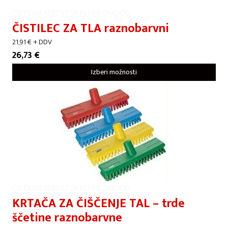
ČISTILNA SREDSTVA IN PRIPOMOČKI
ČISTILEC ZA TLA raznobarvni
21,91
€
+ DDV
26,73
€
Izberi možnosti
ČISTILNA SREDSTVA IN PRIPOMOČKI
KRTAČA ZA ČIŠČENJE TAL – trde
ščetine raznobarvne