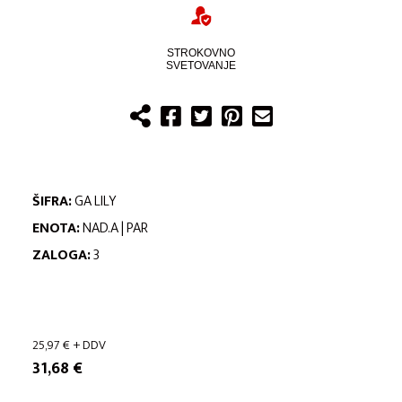
STROKOVNO
SVETOVANJE
ŠIFRA:
GA LILY
ENOTA:
NAD.A | PAR
ZALOGA:
3
25,97
€
+ DDV
31,68
€