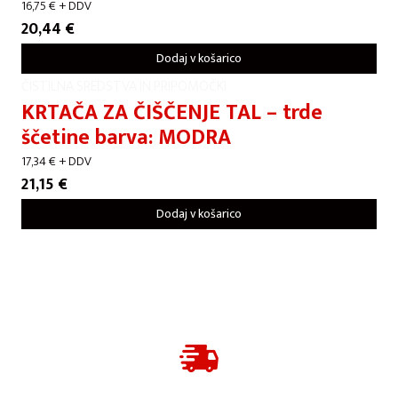
16,75
€
+ DDV
20,44
€
Dodaj v košarico
ČISTILNA SREDSTVA IN PRIPOMOČKI
KRTAČA ZA ČIŠČENJE TAL – trde
ščetine barva: MODRA
17,34
€
+ DDV
21,15
€
Dodaj v košarico