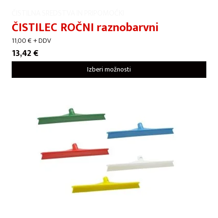
ČISTILNA SREDSTVA IN PRIPOMOČKI
ČISTILEC ROČNI raznobarvni
11,00
€
+ DDV
13,42
€
Izberi možnosti