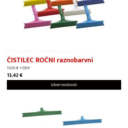
ČISTILNA SREDSTVA IN PRIPOMOČKI
ČISTILEC ROČNI raznobarvni
11,00
€
+ DDV
13,42
€
Izberi možnosti