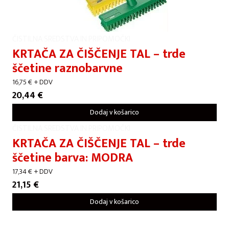
ČISTILNA SREDSTVA IN PRIPOMOČKI
KRTAČA ZA ČIŠČENJE TAL – trde
ščetine raznobarvne
16,75
€
+ DDV
20,44
€
Dodaj v košarico
ČISTILNA SREDSTVA IN PRIPOMOČKI
KRTAČA ZA ČIŠČENJE TAL – trde
ščetine barva: MODRA
17,34
€
+ DDV
21,15
€
Dodaj v košarico