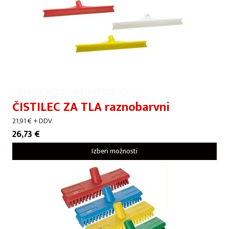
ČISTILNA SREDSTVA IN PRIPOMOČKI
ČISTILEC ZA TLA raznobarvni
21,91
€
+ DDV
26,73
€
Izberi možnosti