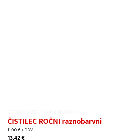
ČISTILNA SREDSTVA IN PRIPOMOČKI
ČISTILEC ROČNI raznobarvni
11,00
€
+ DDV
13,42
€