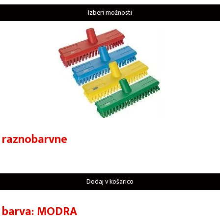
Izberi možnosti
 raznobarvne
Dodaj v košarico
e barva: MODRA