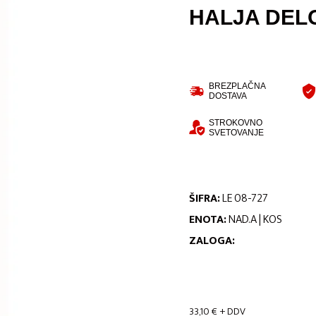
HALJA DEL
BREZPLAČNA
DOSTAVA
STROKOVNO
SVETOVANJE
ŠIFRA:
LE 08-727
ENOTA:
NAD.A | KOS
ZALOGA:
33,10
€
+ DDV