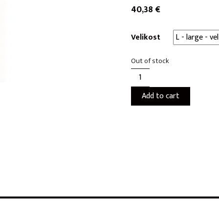
40,38
€
Velikost
Out of stock
Add to cart