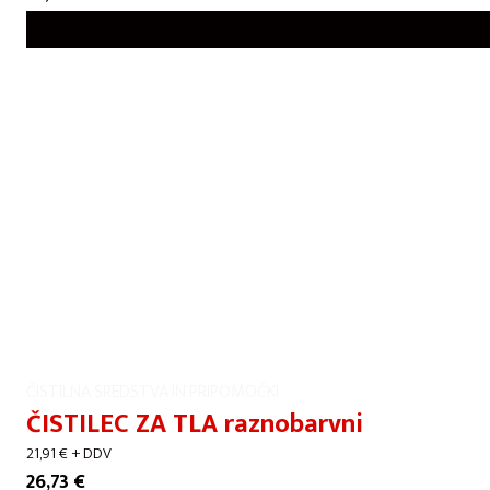
ČISTILNA SREDSTVA IN PRIPOMOČKI
ČISTILEC ZA TLA raznobarvni
21,91
€
+ DDV
26,73
€