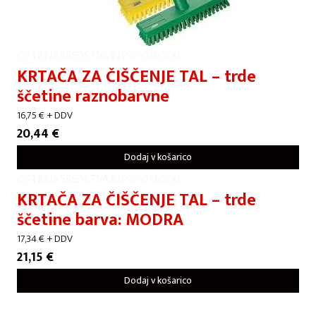
ČISTILNA SREDSTVA IN PRIPOMOČKI
KRTAČA ZA ČIŠČENJE TAL – trde
ščetine raznobarvne
16,75
€
+ DDV
20,44
€
Dodaj v košarico
ČISTILNA SREDSTVA IN PRIPOMOČKI
KRTAČA ZA ČIŠČENJE TAL – trde
ščetine barva: MODRA
17,34
€
+ DDV
21,15
€
Dodaj v košarico