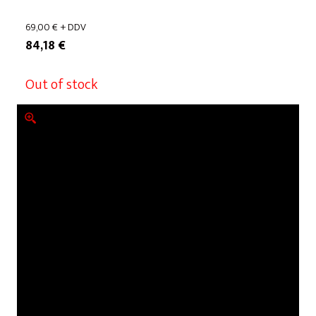
69,00
€
+ DDV
84,18
€
Out of stock