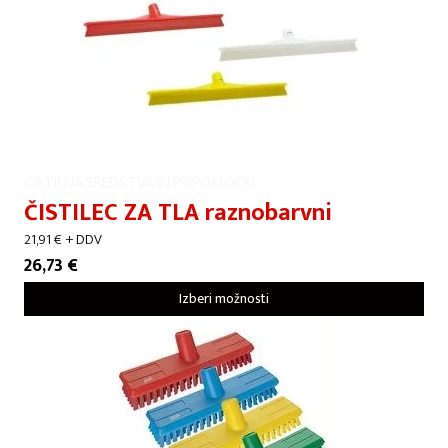
ČISTILNA SREDSTVA IN PRIPOMOČKI
ČISTILEC ZA TLA raznobarvni
21,91
€
+ DDV
26,73
€
Izberi možnosti