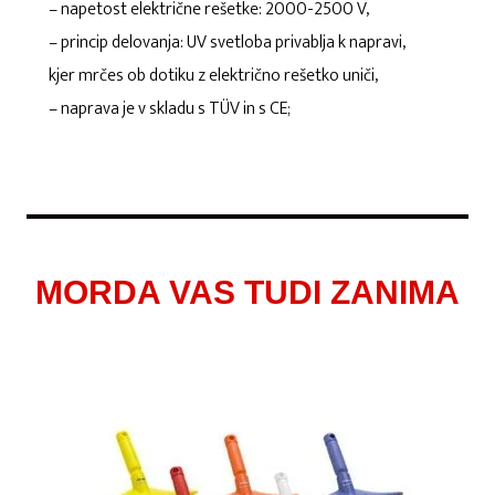
– napetost električne rešetke: 2000-2500 V,
– princip delovanja: UV svetloba privablja k napravi,
kjer mrčes ob dotiku z električno rešetko uniči,
– naprava je v skladu s TÜV in s CE;
MORDA VAS TUDI ZANIMA