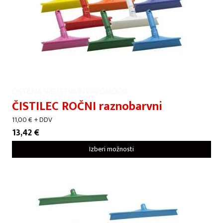
ČISTILNA SREDSTVA IN PRIPOMOČKI
ČISTILEC ROČNI raznobarvni
11,00
€
+ DDV
13,42
€
Izberi možnosti