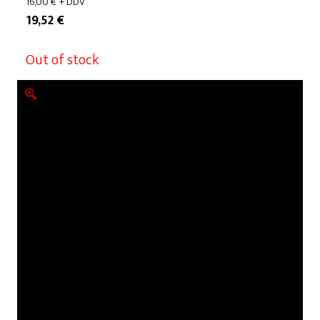
16,00
€
+ DDV
19,52
€
Out of stock