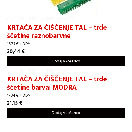
ČISTILNA SREDSTVA IN PRIPOMOČKI
KRTAČA ZA ČIŠČENJE TAL – trde
ščetine raznobarvne
16,75
€
+ DDV
20,44
€
Dodaj v košarico
ČISTILNA SREDSTVA IN PRIPOMOČKI
KRTAČA ZA ČIŠČENJE TAL – trde
ščetine barva: MODRA
17,34
€
+ DDV
21,15
€
Dodaj v košarico