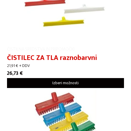
ČISTILNA SREDSTVA IN PRIPOMOČKI
ČISTILEC ZA TLA raznobarvni
21,91
€
+ DDV
26,73
€
Izberi možnosti