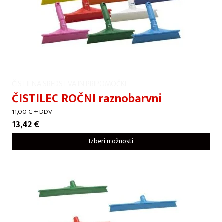
ČISTILNA SREDSTVA IN PRIPOMOČKI
ČISTILEC ROČNI raznobarvni
11,00
€
+ DDV
13,42
€
Izberi možnosti