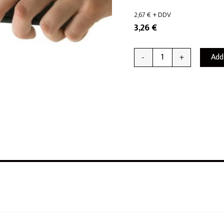
2,67
€
+ DDV
3,26
€
Add
-
+