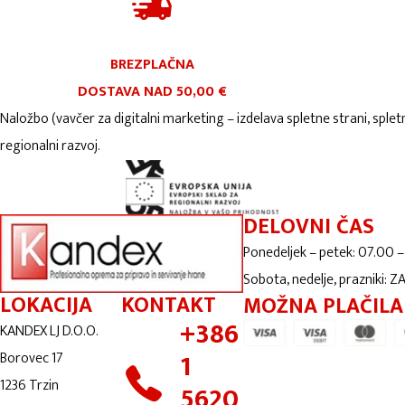
BREZPLAČNA
DOSTAVA NAD 50,00 €
Naložbo (vavčer za digitalni marketing – izdelava spletne strani, splet
regionalni razvoj.
DELOVNI ČAS
Ponedeljek – petek: 07.00 –
Sobota, nedelje, prazniki: 
LOKACIJA
KONTAKT
MOŽNA PLAČILA
+386
KANDEX LJ D.O.O.
1
Borovec 17
1236 Trzin
5620