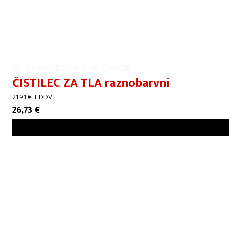
ČISTILNA SREDSTVA IN PRIPOMOČKI
ČISTILEC ZA TLA raznobarvni
21,91
€
+ DDV
26,73
€