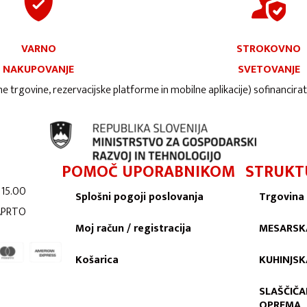
VARNO
STROKOVNO
NAKUPOVANJE
SVETOVANJE
ne trgovine, rezervacijske platforme in mobilne aplikacije) sofinancira
POMOČ UPORABNIKOM
STRUKT
 15.00
Splošni pogoji poslovanja
Trgovina
ZAPRTO
Moj račun / registracija
MESARSK
Košarica
KUHINJS
SLAŠČIČA
OPREMA