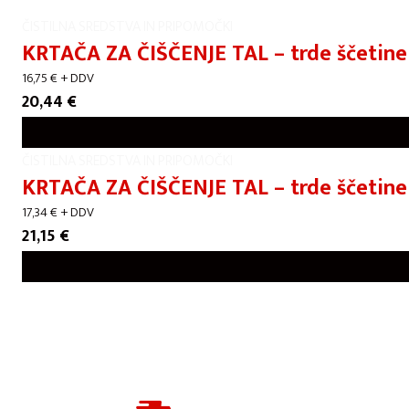
ČISTILNA SREDSTVA IN PRIPOMOČKI
KRTAČA ZA ČIŠČENJE TAL – trde ščetine
16,75
€
+ DDV
20,44
€
ČISTILNA SREDSTVA IN PRIPOMOČKI
KRTAČA ZA ČIŠČENJE TAL – trde ščetin
17,34
€
+ DDV
21,15
€