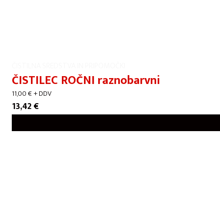
ČISTILNA SREDSTVA IN PRIPOMOČKI
ČISTILEC ROČNI raznobarvni
11,00
€
+ DDV
13,42
€