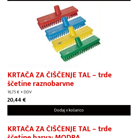
ČISTILNA SREDSTVA IN PRIPOMOČKI
KRTAČA ZA ČIŠČENJE TAL – trde
ščetine raznobarvne
16,75
€
+ DDV
20,44
€
Dodaj v košarico
ČISTILNA SREDSTVA IN PRIPOMOČKI
KRTAČA ZA ČIŠČENJE TAL – trde
ščetine barva: MODRA