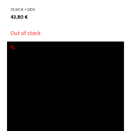
35,90
€
+ DDV
43,80
€
Out of stock