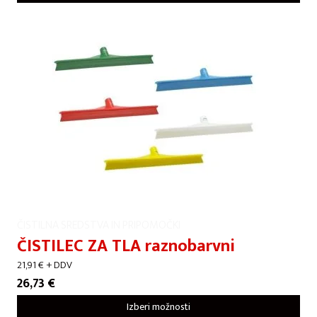
ČISTILNA SREDSTVA IN PRIPOMOČKI
ČISTILEC ZA TLA raznobarvni
21,91
€
+ DDV
26,73
€
Izberi možnosti