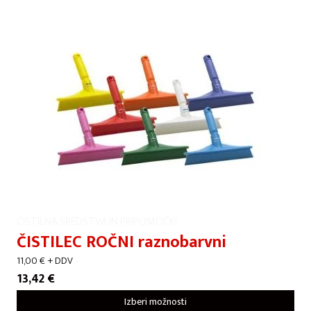
ČISTILNA SREDSTVA IN PRIPOMOČKI
ČISTILEC ROČNI raznobarvni
11,00
€
+ DDV
13,42
€
Izberi možnosti