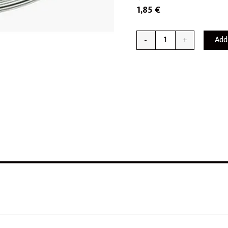
1,85
€
Add
-
+