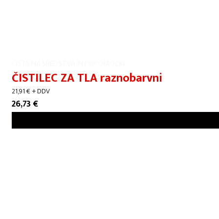
ČISTILNA SREDSTVA IN PRIPOMOČKI
ČISTILEC ZA TLA raznobarvni
21,91
€
+ DDV
26,73
€