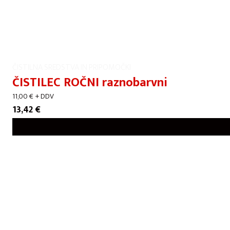
ČISTILNA SREDSTVA IN PRIPOMOČKI
ČISTILEC ROČNI raznobarvni
11,00
€
+ DDV
13,42
€