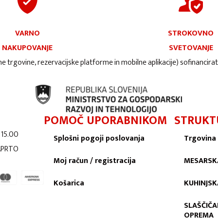
VARNO
STROKOVNO
NAKUPOVANJE
SVETOVANJE
ne trgovine, rezervacijske platforme in mobilne aplikacije) sofinancira
POMOČ UPORABNIKOM
STRUKT
 15.00
Splošni pogoji poslovanja
Trgovina
ZAPRTO
Moj račun / registracija
MESARSK
Košarica
KUHINJS
SLAŠČIČA
OPREMA