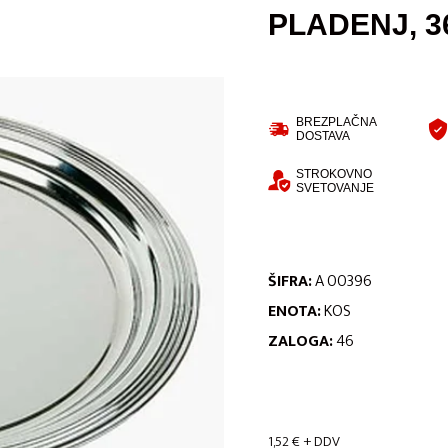
PLADENJ, 36
BREZPLAČNA
DOSTAVA
STROKOVNO
SVETOVANJE
ŠIFRA:
A 00396
ENOTA:
KOS
ZALOGA:
46
1,52
€
+ DDV