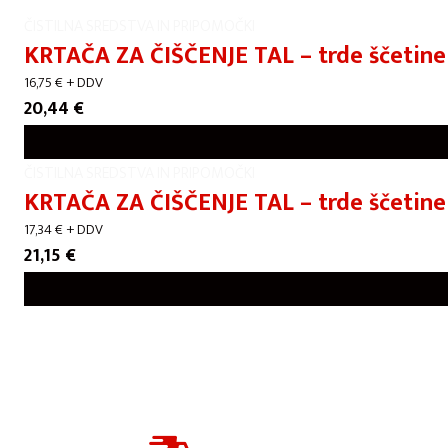
ČISTILNA SREDSTVA IN PRIPOMOČKI
KRTAČA ZA ČIŠČENJE TAL – trde ščetine
16,75
€
+ DDV
20,44
€
ČISTILNA SREDSTVA IN PRIPOMOČKI
KRTAČA ZA ČIŠČENJE TAL – trde ščetin
17,34
€
+ DDV
21,15
€