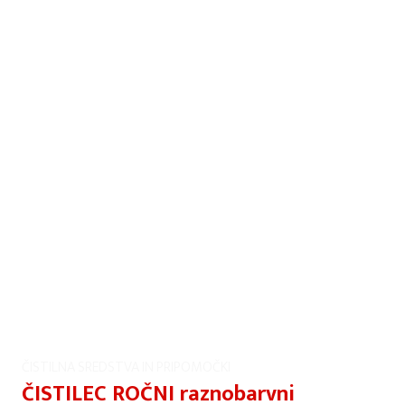
ČISTILNA SREDSTVA IN PRIPOMOČKI
ČISTILEC ROČNI raznobarvni