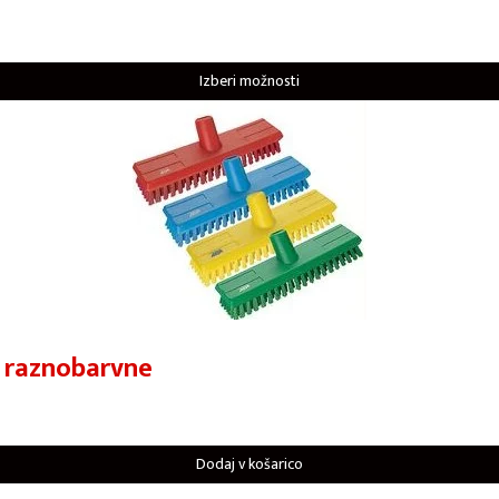
Izberi možnosti
 raznobarvne
Dodaj v košarico