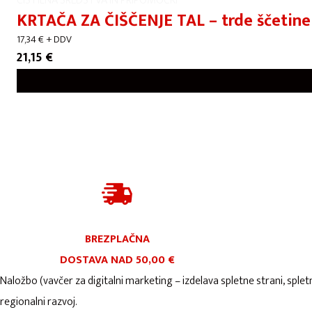
ČISTILNA SREDSTVA IN PRIPOMOČKI
KRTAČA ZA ČIŠČENJE TAL – trde ščetin
17,34
€
+ DDV
21,15
€
BREZPLAČNA
DOSTAVA NAD 50,00 €
Naložbo (vavčer za digitalni marketing – izdelava spletne strani, splet
regionalni razvoj.