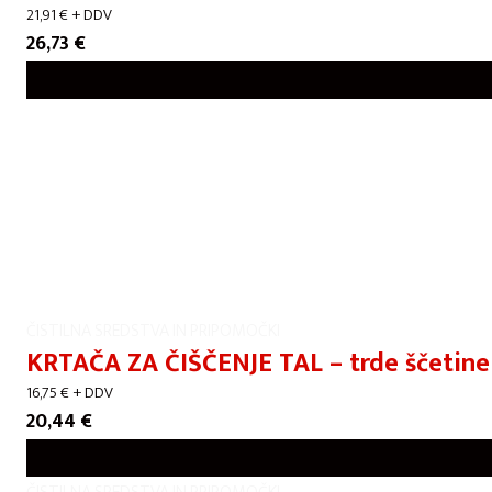
21,91
€
+ DDV
26,73
€
ČISTILNA SREDSTVA IN PRIPOMOČKI
KRTAČA ZA ČIŠČENJE TAL – trde ščetine
16,75
€
+ DDV
20,44
€