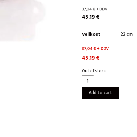
37,04
€
+ DDV
45,19
€
Velikost
37,04
€
+ DDV
45,19
€
Out of stock
Add to cart