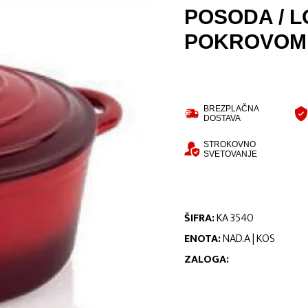
POSODA / 
POKROVOM m
BREZPLAČNA
DOSTAVA
STROKOVNO
SVETOVANJE
ŠIFRA:
KA 3540
ENOTA:
NAD.A | KOS
ZALOGA: