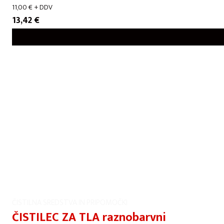
11,00
€
+ DDV
13,42
€
ČISTILNA SREDSTVA IN PRIPOMOČKI
ČISTILEC ZA TLA raznobarvni