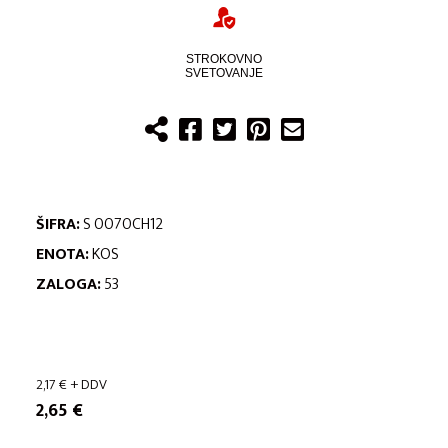
STROKOVNO
SVETOVANJE
ŠIFRA:
S 0070CH12
ENOTA:
KOS
ZALOGA:
53
2,17
€
+ DDV
2,65
€