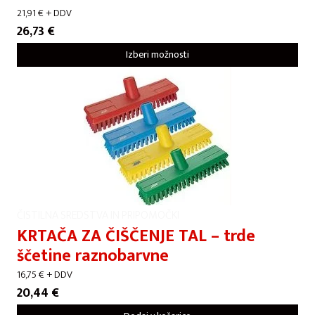
21,91
€
+ DDV
26,73
€
Izberi možnosti
ČISTILNA SREDSTVA IN PRIPOMOČKI
KRTAČA ZA ČIŠČENJE TAL – trde
ščetine raznobarvne
16,75
€
+ DDV
20,44
€