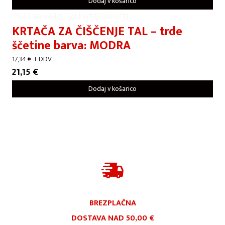
Dodaj v košarico
ČISTILNA SREDSTVA IN PRIPOMOČKI
KRTAČA ZA ČIŠČENJE TAL – trde
ščetine barva: MODRA
17,34
€
+ DDV
21,15
€
Dodaj v košarico
BREZPLAČNA
DOSTAVA NAD 50,00 €