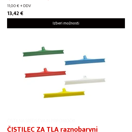
11,00
€
+ DDV
13,42
€
Izberi možnosti
ČISTILNA SREDSTVA IN PRIPOMOČKI
ČISTILEC ZA TLA raznobarvni