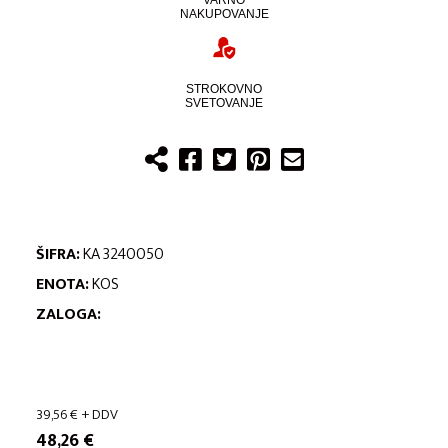
VARNO
NAKUPOVANJE
STROKOVNO
SVETOVANJE
ŠIFRA:
KA 3240050
ENOTA:
KOS
ZALOGA:
39,56
€
+ DDV
48,26
€