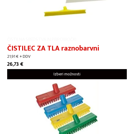
ČISTILNA SREDSTVA IN PRIPOMOČKI
ČISTILEC ZA TLA raznobarvni
21,91
€
+ DDV
26,73
€
Izberi možnosti