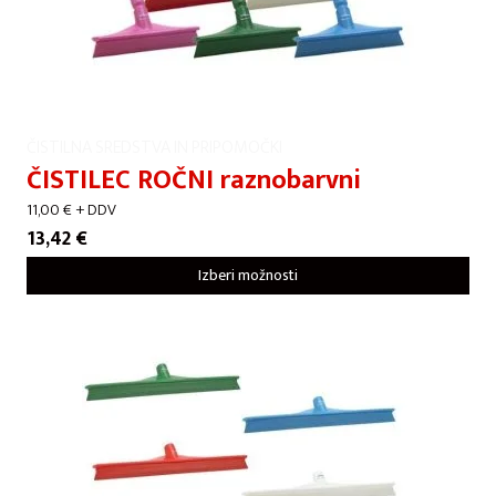
ČISTILNA SREDSTVA IN PRIPOMOČKI
ČISTILEC ROČNI raznobarvni
11,00
€
+ DDV
13,42
€
Izberi možnosti