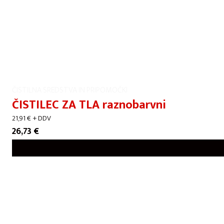
ČISTILNA SREDSTVA IN PRIPOMOČKI
ČISTILEC ZA TLA raznobarvni
21,91
€
+ DDV
26,73
€