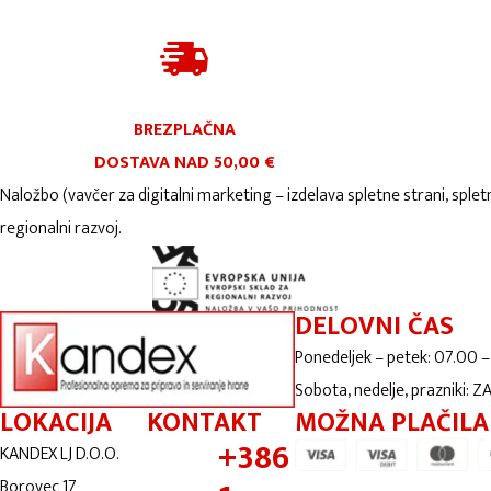
BREZPLAČNA
DOSTAVA NAD 50,00 €
Naložbo (vavčer za digitalni marketing – izdelava spletne strani, splet
regionalni razvoj.
DELOVNI ČAS
Ponedeljek – petek: 07.00 –
Sobota, nedelje, prazniki: 
LOKACIJA
KONTAKT
MOŽNA PLAČILA
+386
KANDEX LJ D.O.O.
Borovec 17