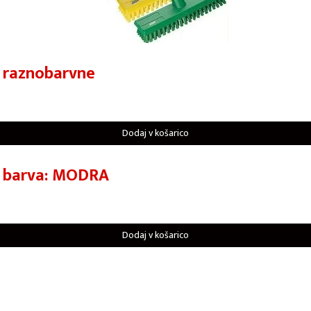
 raznobarvne
Dodaj v košarico
e barva: MODRA
Dodaj v košarico