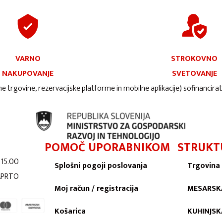
VARNO
STROKOVNO
NAKUPOVANJE
SVETOVANJE
ne trgovine, rezervacijske platforme in mobilne aplikacije) sofinancira
POMOČ UPORABNIKOM
STRUKT
 15.00
Splošni pogoji poslovanja
Trgovina
ZAPRTO
Moj račun / registracija
MESARSK
Košarica
KUHINJS