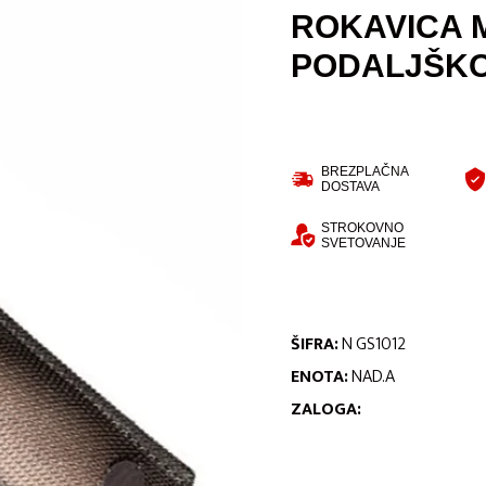
ROKAVICA 
PODALJŠKOM
BREZPLAČNA
DOSTAVA
STROKOVNO
SVETOVANJE
ŠIFRA:
N GS1012
ENOTA:
NAD.A
ZALOGA: