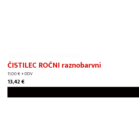
ČISTILNA SREDSTVA IN PRIPOMOČKI
ČISTILEC ROČNI raznobarvni
11,00
€
+ DDV
13,42
€