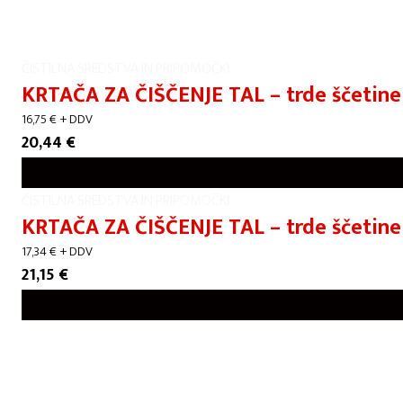
ČISTILNA SREDSTVA IN PRIPOMOČKI
KRTAČA ZA ČIŠČENJE TAL – trde ščetine
16,75
€
+ DDV
20,44
€
ČISTILNA SREDSTVA IN PRIPOMOČKI
KRTAČA ZA ČIŠČENJE TAL – trde ščetin
17,34
€
+ DDV
21,15
€