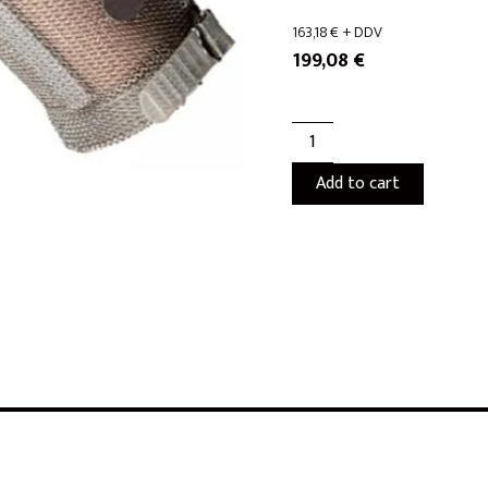
163,18
€
+ DDV
199,08
€
Add to cart