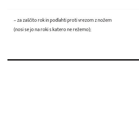
– za zaščito rok in podlahti proti vrezom z nožem
(nosi se jo na roki s katero ne režemo);