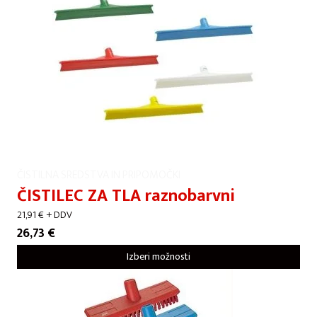
ČISTILNA SREDSTVA IN PRIPOMOČKI
ČISTILEC ZA TLA raznobarvni
21,91
€
+ DDV
26,73
€
Izberi možnosti