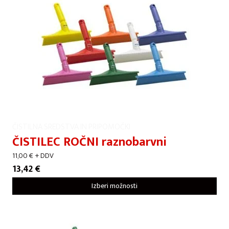
ČISTILNA SREDSTVA IN PRIPOMOČKI
ČISTILEC ROČNI raznobarvni
11,00
€
+ DDV
13,42
€
Izberi možnosti