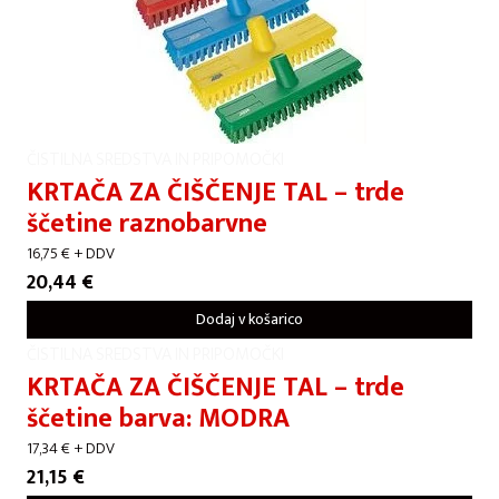
ČISTILNA SREDSTVA IN PRIPOMOČKI
KRTAČA ZA ČIŠČENJE TAL – trde
ščetine raznobarvne
16,75
€
+ DDV
20,44
€
Dodaj v košarico
ČISTILNA SREDSTVA IN PRIPOMOČKI
KRTAČA ZA ČIŠČENJE TAL – trde
ščetine barva: MODRA
17,34
€
+ DDV
21,15
€