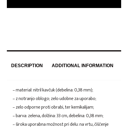
DESCRIPTION
ADDITIONAL INFORMATION
– material: nitril kavčuk (debelina: 0,38 mm);
– z notranjo oblogo; zelo udobne za uporabo;
– zelo odporne proti obrabi, ter kemikalijam;
– barva: zelena, dolžina: 33 cm, debelina: 0,38 mm;
– široka uporabna možnost pri delu: na vrtu, čiščenje