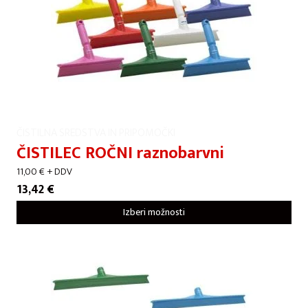
ČISTILNA SREDSTVA IN PRIPOMOČKI
ČISTILEC ROČNI raznobarvni
11,00
€
+ DDV
13,42
€
Izberi možnosti