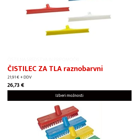
ČISTILNA SREDSTVA IN PRIPOMOČKI
ČISTILEC ZA TLA raznobarvni
21,91
€
+ DDV
26,73
€
Izberi možnosti