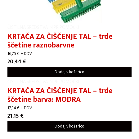
ČISTILNA SREDSTVA IN PRIPOMOČKI
KRTAČA ZA ČIŠČENJE TAL – trde
ščetine raznobarvne
16,75
€
+ DDV
20,44
€
Dodaj v košarico
ČISTILNA SREDSTVA IN PRIPOMOČKI
KRTAČA ZA ČIŠČENJE TAL – trde
ščetine barva: MODRA
17,34
€
+ DDV
21,15
€
Dodaj v košarico