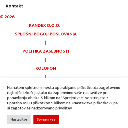
Kontakt
©
2026
KANDEX D.O.O.
|
SPLOŠNI POGOJI POSLOVANJA
|
POLITIKA ZASEBNOSTI
|
KOLOFON
|
PIŠKOTKI
Na našem spletnem mestu uporabljamo piškotke, da zagotovimo
najboljšo izkušnjo, tako da zapomnimo vaše nastavitve pri
|
AVTORJI:
ponavljanju obiska. S klikom na "Sprejmi vse" se strinjate z
uporabo VSEH piškotkov. S klikom na »Nastavitve piškotkov« pa
si zagotovite nadzorovano privolitev.
Nastavitve
Sprejmi vse