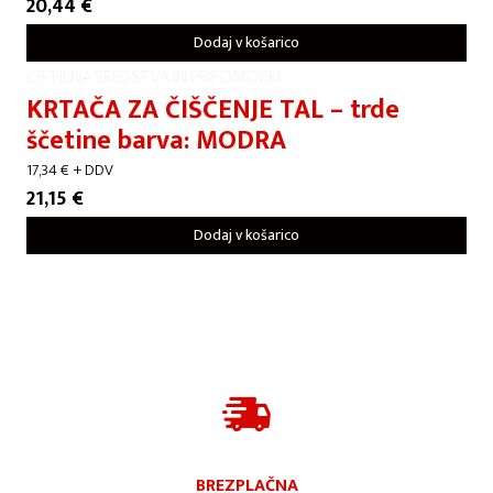
20,44
€
Dodaj v košarico
ČISTILNA SREDSTVA IN PRIPOMOČKI
KRTAČA ZA ČIŠČENJE TAL – trde
ščetine barva: MODRA
17,34
€
+ DDV
21,15
€
Dodaj v košarico
BREZPLAČNA