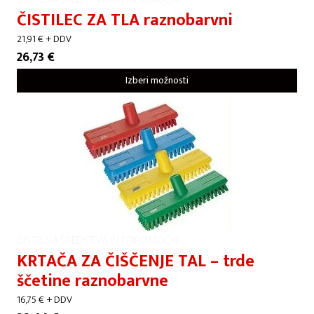
ČISTILEC ZA TLA raznobarvni
21,91
€
+ DDV
26,73
€
Izberi možnosti
ČISTILNA SREDSTVA IN PRIPOMOČKI
KRTAČA ZA ČIŠČENJE TAL – trde
ščetine raznobarvne
16,75
€
+ DDV