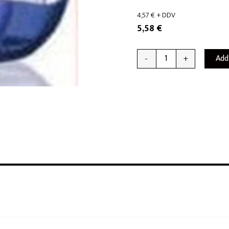
4,57
€
+ DDV
5,58
€
Add
-
+