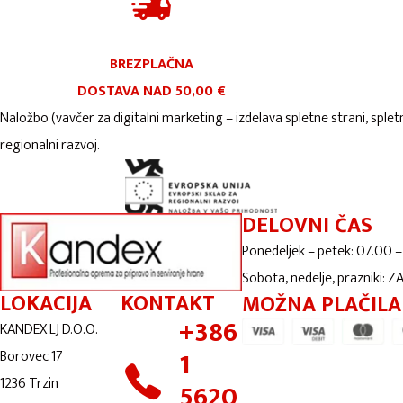
BREZPLAČNA
DOSTAVA NAD 50,00 €
Naložbo (vavčer za digitalni marketing – izdelava spletne strani, splet
regionalni razvoj.
DELOVNI ČAS
Ponedeljek – petek: 07.00 –
Sobota, nedelje, prazniki: 
LOKACIJA
KONTAKT
MOŽNA PLAČILA
+386
KANDEX LJ D.O.O.
1
Borovec 17
1236 Trzin
5620