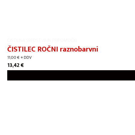
ČISTILNA SREDSTVA IN PRIPOMOČKI
ČISTILEC ROČNI raznobarvni
11,00
€
+ DDV
13,42
€