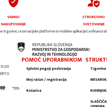
VARNO
STROKOVNO
NAKUPOVANJE
SVETOVANJE
ne trgovine, rezervacijske platforme in mobilne aplikacije) sofinancira
POMOČ UPORABNIKOM
STRUKT
 15.00
Splošni pogoji poslovanja
Trgovina
ZAPRTO
Moj račun / registracija
MESARSK
Košarica
KUHINJS
SLAŠČIČA
OPREMA