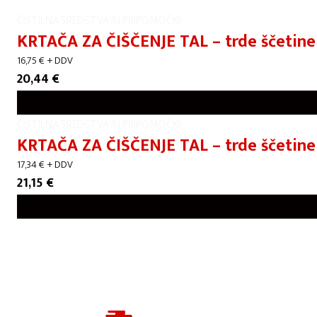
ČISTILNA SREDSTVA IN PRIPOMOČKI
KRTAČA ZA ČIŠČENJE TAL – trde ščetine
16,75
€
+ DDV
20,44
€
ČISTILNA SREDSTVA IN PRIPOMOČKI
KRTAČA ZA ČIŠČENJE TAL – trde ščetin
17,34
€
+ DDV
21,15
€