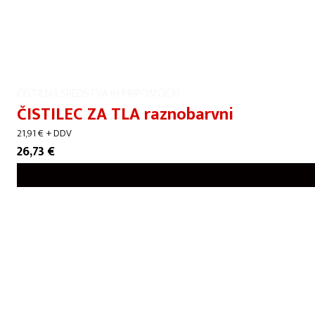
ČISTILNA SREDSTVA IN PRIPOMOČKI
ČISTILEC ZA TLA raznobarvni
21,91
€
+ DDV
26,73
€