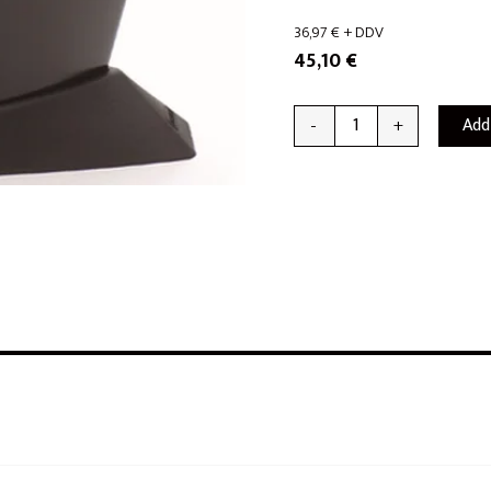
36,97
€
+ DDV
45,10
€
Add
-
+