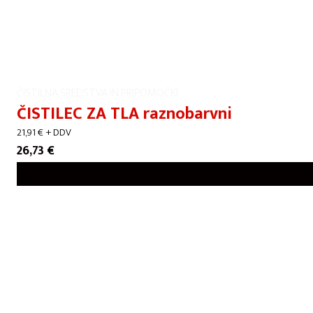
ČISTILNA SREDSTVA IN PRIPOMOČKI
ČISTILEC ZA TLA raznobarvni
21,91
€
+ DDV
26,73
€