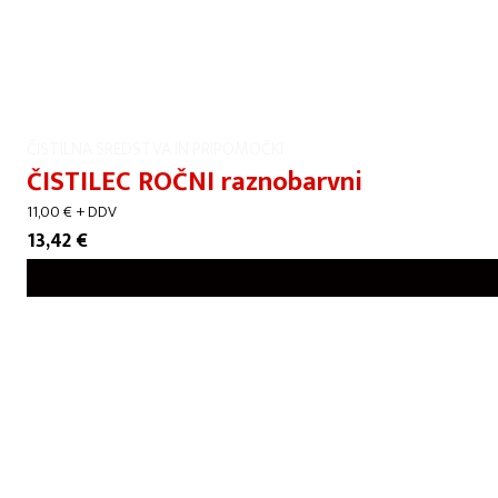
ČISTILNA SREDSTVA IN PRIPOMOČKI
ČISTILEC ROČNI raznobarvni
11,00
€
+ DDV
13,42
€