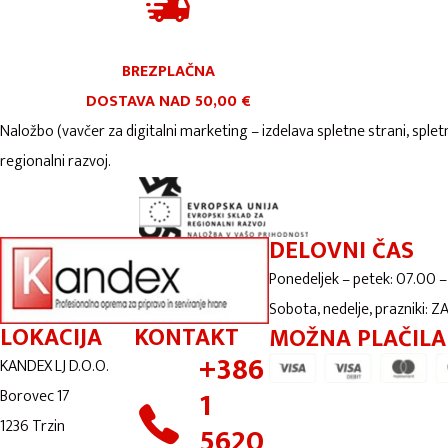
BREZPLAČNA
DOSTAVA NAD 50,00 €
Naložbo (vavčer za digitalni marketing – izdelava spletne strani, splet
regionalni razvoj.
DELOVNI ČAS
Ponedeljek – petek: 07.00 –
Sobota, nedelje, prazniki: 
LOKACIJA
KONTAKT
MOŽNA PLAČILA
+386
KANDEX LJ D.O.O.
1
Borovec 17
1236 Trzin
5620