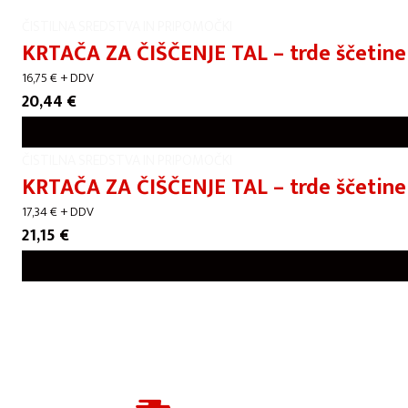
ČISTILNA SREDSTVA IN PRIPOMOČKI
KRTAČA ZA ČIŠČENJE TAL – trde ščetine
16,75
€
+ DDV
20,44
€
ČISTILNA SREDSTVA IN PRIPOMOČKI
KRTAČA ZA ČIŠČENJE TAL – trde ščetin
17,34
€
+ DDV
21,15
€