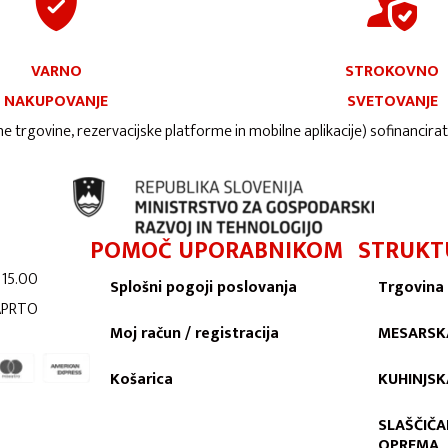
VARNO
STROKOVNO
NAKUPOVANJE
SVETOVANJE
ne trgovine, rezervacijske platforme in mobilne aplikacije) sofinancira
POMOČ UPORABNIKOM
STRUKT
 15.00
Splošni pogoji poslovanja
Trgovina
ZAPRTO
Moj račun / registracija
MESARSK
Košarica
KUHINJS
SLAŠČIČA
OPREMA