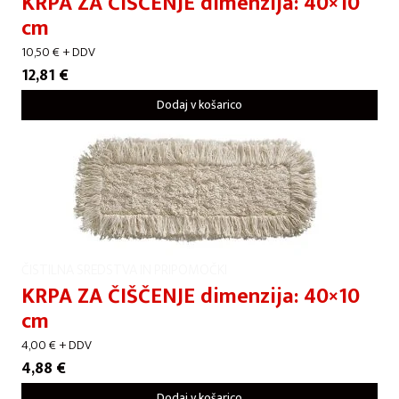
KRPA ZA ČIŠČENJE dimenzija: 40×10
cm
10,50
€
+ DDV
12,81
€
Dodaj v košarico
ČISTILNA SREDSTVA IN PRIPOMOČKI
KRPA ZA ČIŠČENJE dimenzija: 40×10
cm
4,00
€
+ DDV
4,88
€
Dodaj v košarico