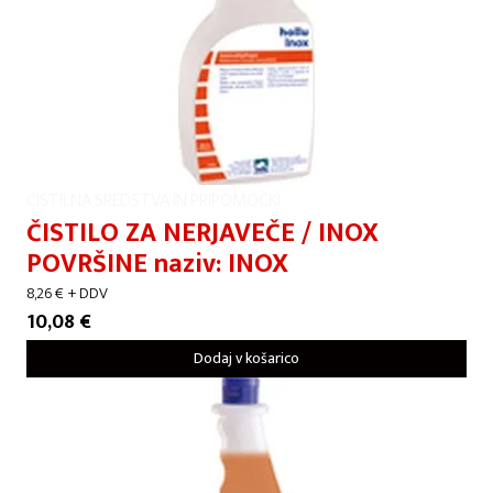
ČISTILNA SREDSTVA IN PRIPOMOČKI
ČISTILO ZA NERJAVEČE / INOX
POVRŠINE naziv: INOX
8,26
€
+ DDV
10,08
€
Dodaj v košarico