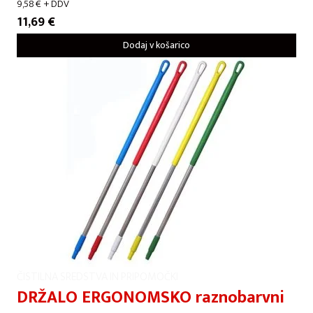
9,58
€
+ DDV
11,69
€
Dodaj v košarico
ČISTILNA SREDSTVA IN PRIPOMOČKI
DRŽALO ERGONOMSKO raznobarvni