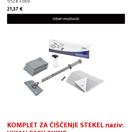
17,52
€
+ DDV
21,37
€
Izberi možnosti
ČISTILNA SREDSTVA IN PRIPOMOČKI
KOMPLET ZA ČIŠČENJE STEKEL naziv: