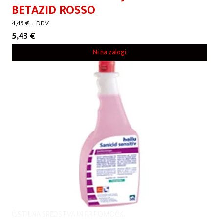
BETAZID ROSSO
4,45
€
+ DDV
5,43
€
Ni na zalogi
ČISTILNA SREDSTVA IN PRIPOMOČKI