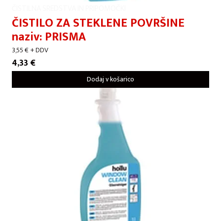
ČISTILNA SREDSTVA IN PRIPOMOČKI
ČISTILO ZA STEKLENE POVRŠINE
naziv: PRISMA
3,55
€
+ DDV
4,33
€
Dodaj v košarico