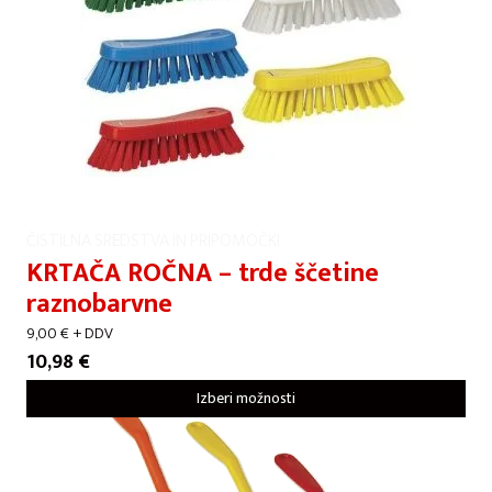
ČISTILNA SREDSTVA IN PRIPOMOČKI
KRTAČA ROČNA – trde ščetine
raznobarvne
9,00
€
+ DDV
10,98
€
Izberi možnosti