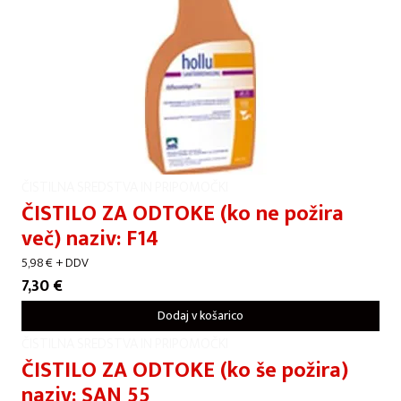
ČISTILNA SREDSTVA IN PRIPOMOČKI
ČISTILO ZA ODTOKE (ko ne požira
več) naziv: F14
5,98
€
+ DDV
7,30
€
Dodaj v košarico
ČISTILNA SREDSTVA IN PRIPOMOČKI
ČISTILO ZA ODTOKE (ko še požira)
naziv: SAN 55