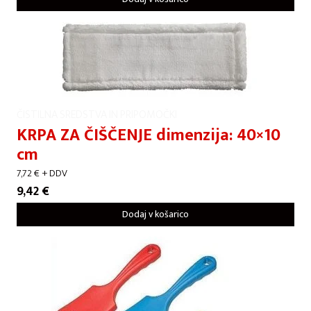
ČISTILNA SREDSTVA IN PRIPOMOČKI
KRPA ZA ČIŠČENJE dimenzija: 40×10
cm
7,72
€
+ DDV
9,42
€
Dodaj v košarico