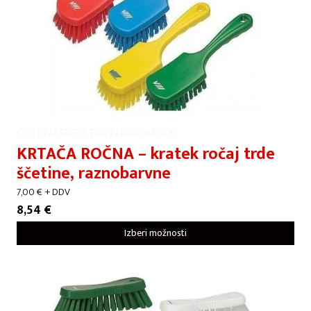
ČISTILNA SREDSTVA IN PRIPOMOČKI
KRTAČA ROČNA – kratek ročaj trde
ščetine, raznobarvne
7,00
€
+ DDV
8,54
€
Izberi možnosti