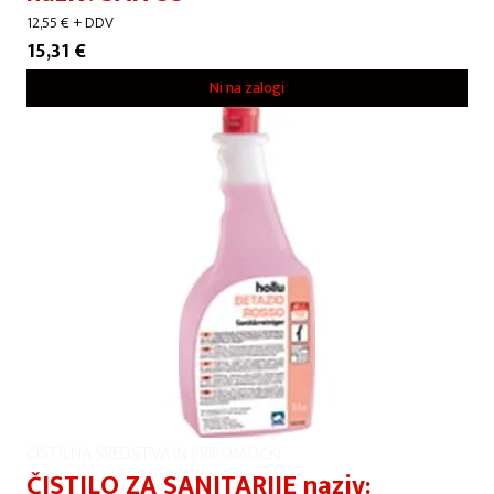
12,55
€
+ DDV
15,31
€
Ni na zalogi
ČISTILNA SREDSTVA IN PRIPOMOČKI
ČISTILO ZA SANITARIJE naziv: