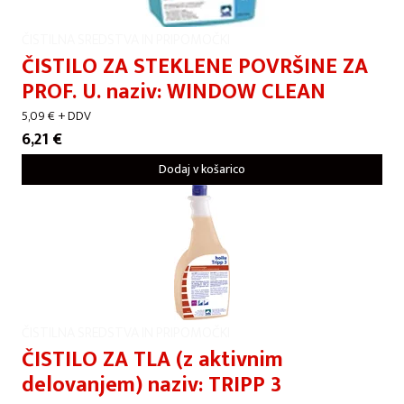
ČISTILNA SREDSTVA IN PRIPOMOČKI
ČISTILO ZA STEKLENE POVRŠINE ZA
PROF. U. naziv: WINDOW CLEAN
5,09
€
+ DDV
6,21
€
Dodaj v košarico
ČISTILNA SREDSTVA IN PRIPOMOČKI
ČISTILO ZA TLA (z aktivnim
delovanjem) naziv: TRIPP 3