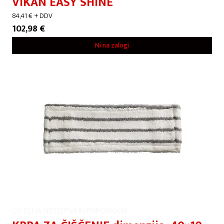
VIKAN EASY SHINE
84,41
€
+ DDV
102,98
€
Ni na zalogi
ČISTILNA SREDSTVA IN PRIPOMOČKI