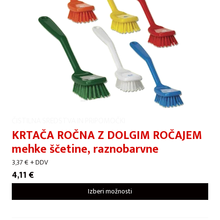
ČISTILNA SREDSTVA IN PRIPOMOČKI
KRTAČA ROČNA Z DOLGIM ROČAJEM
mehke ščetine, raznobarvne
3,37
€
+ DDV
4,11
€
Izberi možnosti