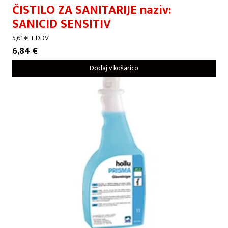
ČISTILO ZA SANITARIJE naziv:
SANICID SENSITIV
5,61
€
+ DDV
6,84
€
Dodaj v košarico