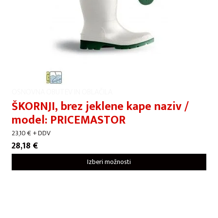
OSNOVNA OBUTEV IN OBLAČILA
ŠKORNJI, brez jeklene kape naziv /
model: PRICEMASTOR
23,10
€
+ DDV
28,18
€
Izberi možnosti