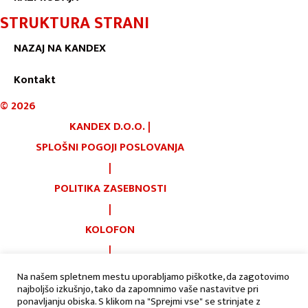
STRUKTURA STRANI
NAZAJ NA KANDEX
Kontakt
©
2026
KANDEX D.O.O.
|
SPLOŠNI POGOJI POSLOVANJA
|
POLITIKA ZASEBNOSTI
|
KOLOFON
|
PIŠKOTKI
Na našem spletnem mestu uporabljamo piškotke, da zagotovimo
najboljšo izkušnjo, tako da zapomnimo vaše nastavitve pri
|
AVTORJI:
ponavljanju obiska. S klikom na "Sprejmi vse" se strinjate z