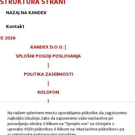
STRUKTURA STRANI
NAZAJ NA KANDEX
Kontakt
©
2026
KANDEX D.O.O.
|
SPLOŠNI POGOJI POSLOVANJA
|
POLITIKA ZASEBNOSTI
|
KOLOFON
|
PIŠKOTKI
Na našem spletnem mestu uporabljamo piškotke, da zagotovimo
najboljšo izkušnjo, tako da zapomnimo vaše nastavitve pri
|
AVTORJI:
ponavljanju obiska. S klikom na "Sprejmi vse" se strinjate z
uporabo VSEH piškotkov. S klikom na »Nastavitve piškotkov« pa
si zagotovite nadzorovano privolitev.