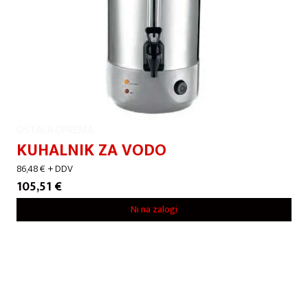
OSTALA OPREMA
KUHALNIK ZA VODO
86,48
€
+ DDV
105,51
€
Ni na zalogi