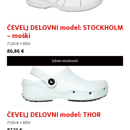
OSNOVNA OBUTEV IN OBLAČILA
ČEVELJ DELOVNI model: STOCKHOLM
– moški
71,20
€
+ DDV
86,86
€
Izberi možnosti
OSNOVNA OBUTEV IN OBLAČILA
ČEVELJ DELOVNI model: THOR
71,50
€
+ DDV