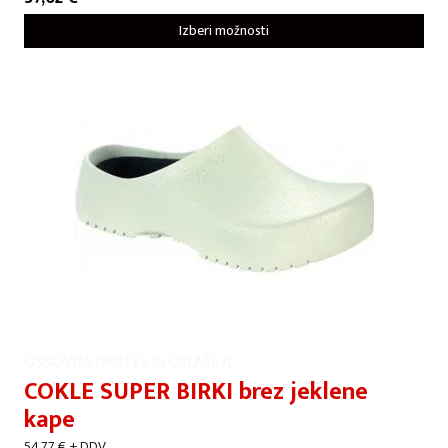
Izberi možnosti
OSNOVNA OBUTEV IN OBLAČILA
COKLE SUPER BIRKI brez jeklene
kape
54,77
€
+ DDV