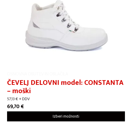
OSNOVNA OBUTEV IN OBLAČILA
ČEVELJ DELOVNI model: CONSTANTA
– moški
57,13
€
+ DDV
69,70
€
Izberi možnosti