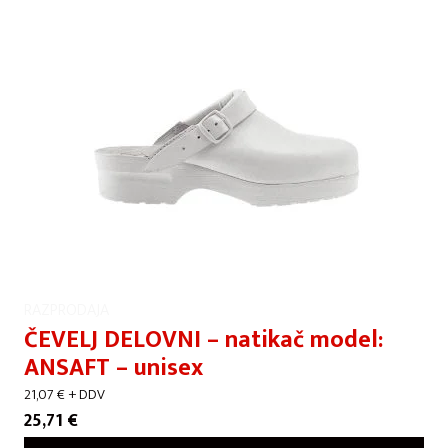
RAZPRODAJA
ČEVELJ DELOVNI – natikač model:
ANSAFT – unisex
21,07
€
+ DDV
25,71
€