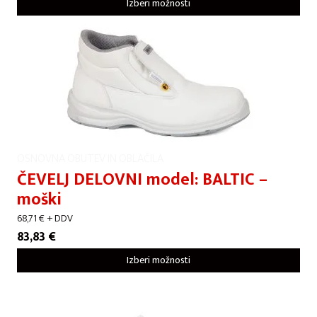
Izberi možnosti
OSNOVNA OBUTEV IN OBLAČILA
ČEVELJ DELOVNI model: BALTIC –
moški
68,71
€
+ DDV
83,83
€
Izberi možnosti