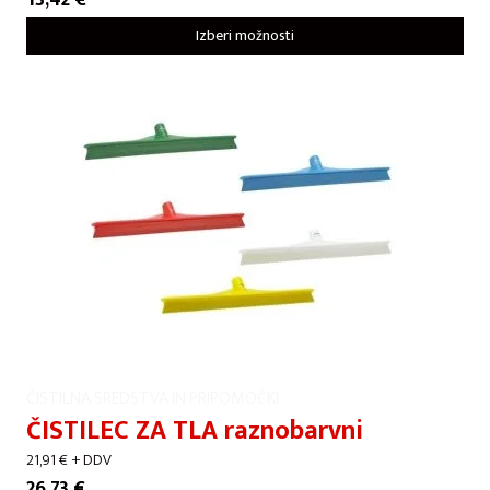
13,42
€
Izberi možnosti
ČISTILNA SREDSTVA IN PRIPOMOČKI
ČISTILEC ZA TLA raznobarvni
21,91
€
+ DDV
26,73
€