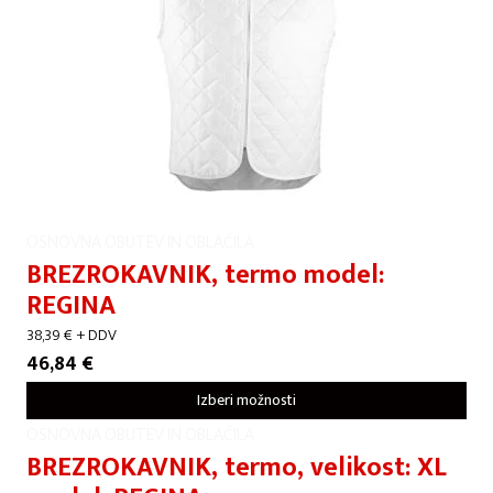
OSNOVNA OBUTEV IN OBLAČILA
BREZROKAVNIK, termo model:
REGINA
38,39
€
+ DDV
46,84
€
Izberi možnosti
OSNOVNA OBUTEV IN OBLAČILA
BREZROKAVNIK, termo, velikost: XL