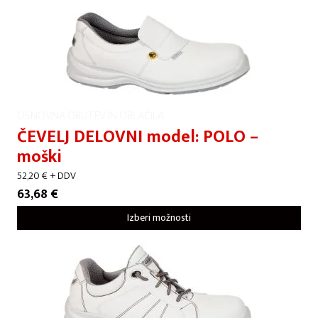
OSNOVNA OBUTEV IN OBLAČILA
ČEVELJ DELOVNI model: POLO –
moški
52,20
€
+ DDV
63,68
€
Izberi možnosti