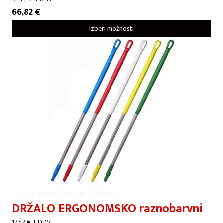
66,82
€
Izberi možnosti
ČISTILNA SREDSTVA IN PRIPOMOČKI
DRŽALO ERGONOMSKO raznobarvni
17,52
€
+ DDV