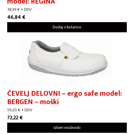
model: REGINA
38,39
€
+ DDV
46,84
€
Dodaj v košarico
OSNOVNA OBUTEV IN OBLAČILA
ČEVELJ DELOVNI – ergo safe model:
BERGEN – moški
59,20
€
+ DDV
72,22
€
Izberi možnosti