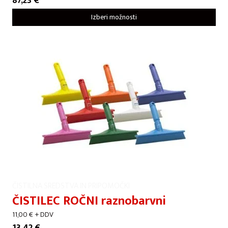
87,23
€
Izberi možnosti
ČISTILNA SREDSTVA IN PRIPOMOČKI
ČISTILEC ROČNI raznobarvni
11,00
€
+ DDV