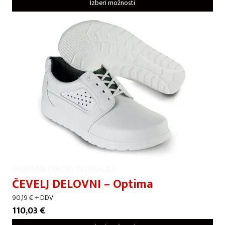
Izberi možnosti
OSNOVNA OBUTEV IN OBLAČILA
ČEVELJ DELOVNI – Optima
90,19
€
+ DDV
110,03
€