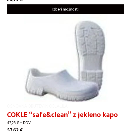
Izberi možnosti
OSNOVNA OBUTEV IN OBLAČILA
COKLE “safe&clean” z jekleno kapo
47,23
€
+ DDV
57,62
€