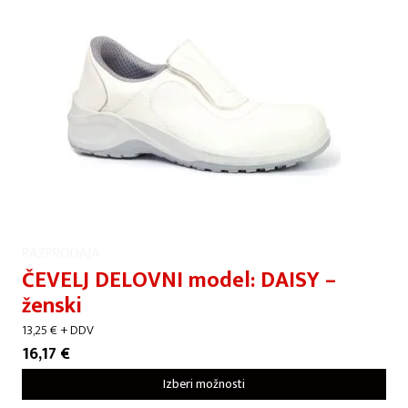
RAZPRODAJA
ČEVELJ DELOVNI model: DAISY –
ženski
13,25
€
+ DDV
16,17
€
Izberi možnosti