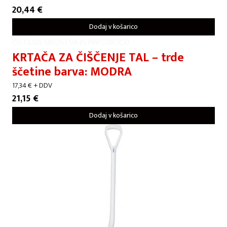
20,44
€
Dodaj v košarico
ČISTILNA SREDSTVA IN PRIPOMOČKI
KRTAČA ZA ČIŠČENJE TAL – trde
ščetine barva: MODRA
17,34
€
+ DDV
21,15
€
Dodaj v košarico