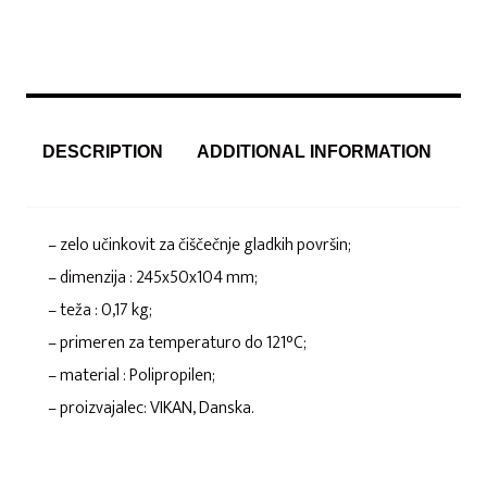
DESCRIPTION
ADDITIONAL INFORMATION
– zelo učinkovit za čiščečnje gladkih površin;
– dimenzija : 245x50x104 mm;
– teža : 0,17 kg;
– primeren za temperaturo do 121°C;
– material : Polipropilen;
– proizvajalec: VIKAN, Danska.