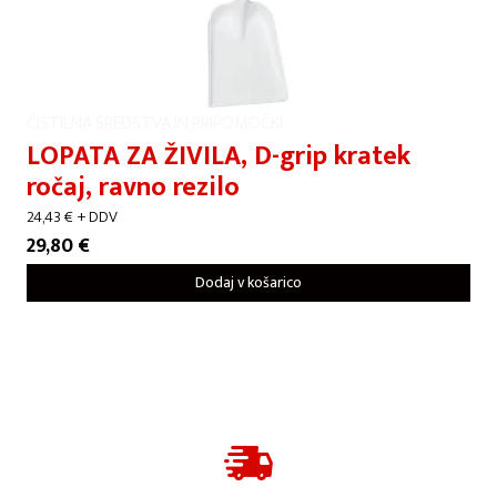
ČISTILNA SREDSTVA IN PRIPOMOČKI
LOPATA ZA ŽIVILA, D-grip kratek
ročaj, ravno rezilo
24,43
€
+ DDV
29,80
€
Dodaj v košarico