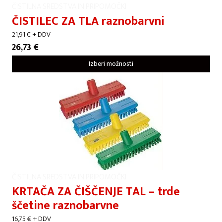
ČISTILNA SREDSTVA IN PRIPOMOČKI
ČISTILEC ZA TLA raznobarvni
21,91
€
+ DDV
26,73
€
Izberi možnosti
ČISTILNA SREDSTVA IN PRIPOMOČKI
KRTAČA ZA ČIŠČENJE TAL – trde
ščetine raznobarvne
16,75
€
+ DDV