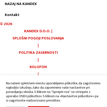
NAZAJ NA KANDEX
Kontakt
©
2026
KANDEX D.O.O.
|
SPLOŠNI POGOJI POSLOVANJA
|
POLITIKA ZASEBNOSTI
|
KOLOFON
|
PIŠKOTKI
Na našem spletnem mestu uporabljamo piškotke, da zagotovimo
najboljšo izkušnjo, tako da zapomnimo vaše nastavitve pri
|
AVTORJI:
ponavljanju obiska. S klikom na "Sprejmi vse" se strinjate z
uporabo VSEH piškotkov. S klikom na »Nastavitve piškotkov« pa
si zagotovite nadzorovano privolitev.