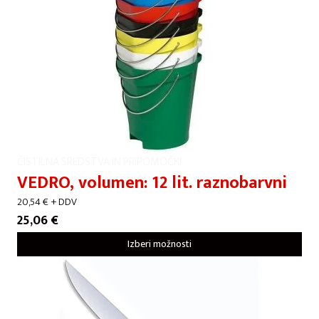
ČISTILNA SREDSTVA IN PRIPOMOČKI
VEDRO, volumen: 12 lit. raznobarvni
20,54
€
+ DDV
25,06
€
Izberi možnosti