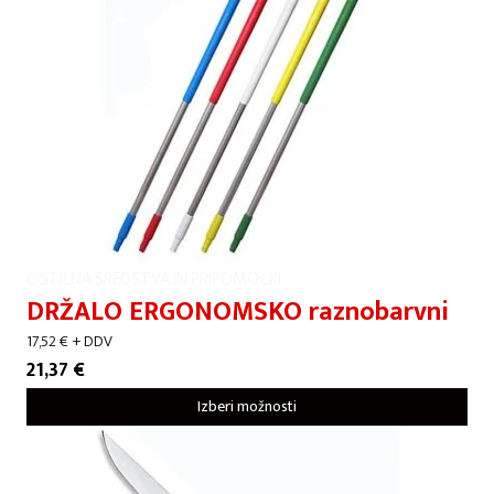
ČISTILNA SREDSTVA IN PRIPOMOČKI
DRŽALO ERGONOMSKO raznobarvni
17,52
€
+ DDV
21,37
€
Izberi možnosti