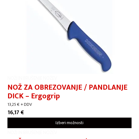
NOŽI IN BRUŠENJE NOŽEV
NOŽ ZA OBREZOVANJE / PANDLANJE
DICK – Ergogrip
13,25
€
+ DDV
16,17
€
Izberi možnosti
NOŽI IN BRUŠENJE NOŽEV