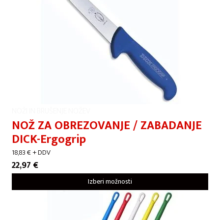
NOŽI IN BRUŠENJE NOŽEV
NOŽ ZA OBREZOVANJE / ZABADANJE
DICK-Ergogrip
18,83
€
+ DDV
22,97
€
Izberi možnosti