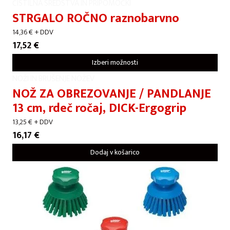
ČISTILNA SREDSTVA IN PRIPOMOČKI
STRGALO ROČNO raznobarvno
14,36
€
+ DDV
17,52
€
Izberi možnosti
NOŽI IN BRUŠENJE NOŽEV
NOŽ ZA OBREZOVANJE / PANDLANJE
13 cm, rdeč ročaj, DICK-Ergogrip
13,25
€
+ DDV
16,17
€
Dodaj v košarico