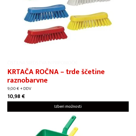
ČISTILNA SREDSTVA IN PRIPOMOČKI
KRTAČA ROČNA – trde ščetine
raznobarvne
9,00
€
+ DDV
10,98
€
Izberi možnosti