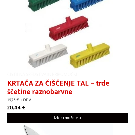
ČISTILNA SREDSTVA IN PRIPOMOČKI
KRTAČA ZA ČIŠČENJE TAL – trde
ščetine raznobarvne
16,75
€
+ DDV
20,44
€
Izberi možnosti