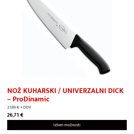
NOŽI IN BRUŠENJE NOŽEV
NOŽ KUHARSKI / UNIVERZALNI DICK
– ProDinamic
21,89
€
+ DDV
26,71
€
Izberi možnosti