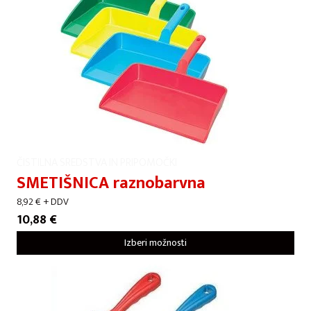
ČISTILNA SREDSTVA IN PRIPOMOČKI
SMETIŠNICA raznobarvna
8,92
€
+ DDV
10,88
€
Izberi možnosti