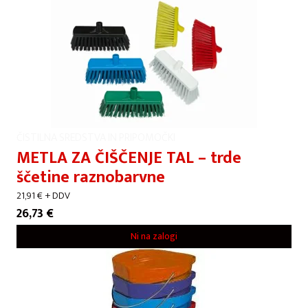
ČISTILNA SREDSTVA IN PRIPOMOČKI
METLA ZA ČIŠČENJE TAL – trde
ščetine raznobarvne
21,91
€
+ DDV
26,73
€
Ni na zalogi