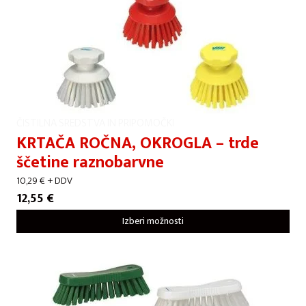
ČISTILNA SREDSTVA IN PRIPOMOČKI
KRTAČA ROČNA, OKROGLA – trde
ščetine raznobarvne
10,29
€
+ DDV
12,55
€
Izberi možnosti