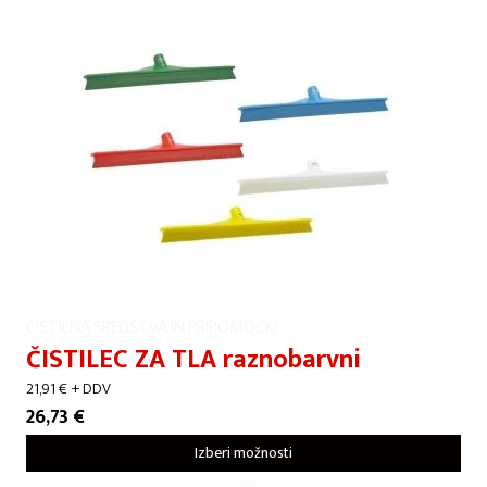
ČISTILNA SREDSTVA IN PRIPOMOČKI
ČISTILEC ZA TLA raznobarvni
21,91
€
+ DDV
26,73
€
Izberi možnosti