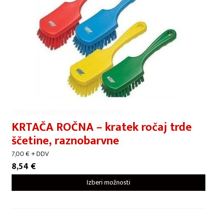
ČISTILNA SREDSTVA IN PRIPOMOČKI
KRTAČA ROČNA – kratek ročaj trde
ščetine, raznobarvne
7,00
€
+ DDV
8,54
€
Izberi možnosti