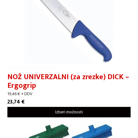
NOŽI IN BRUŠENJE NOŽEV
NOŽ UNIVERZALNI (za zrezke) DICK –
Ergogrip
19,46
€
+ DDV
23,74
€
Izberi možnosti