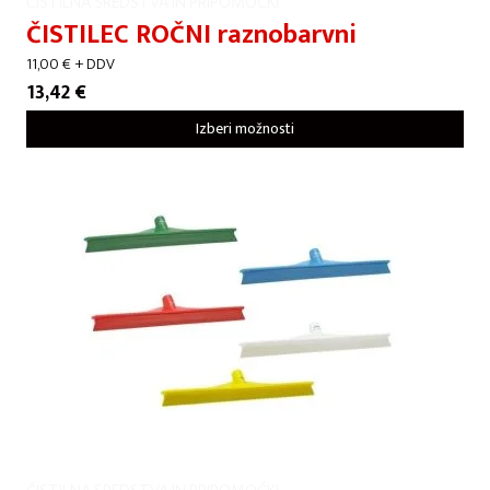
ČISTILNA SREDSTVA IN PRIPOMOČKI
ČISTILEC ROČNI raznobarvni
11,00
€
+ DDV
13,42
€
Izberi možnosti