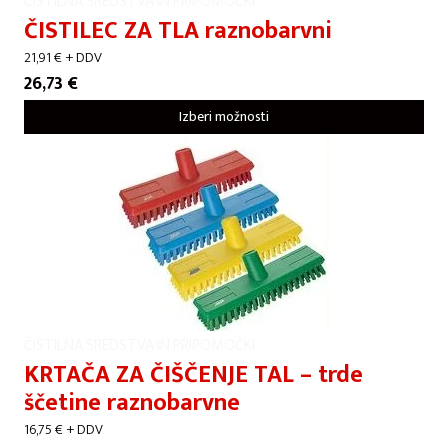
ČISTILNA SREDSTVA IN PRIPOMOČKI
ČISTILEC ZA TLA raznobarvni
21,91
€
+ DDV
26,73
€
Izberi možnosti
ČISTILNA SREDSTVA IN PRIPOMOČKI
KRTAČA ZA ČIŠČENJE TAL – trde
ščetine raznobarvne
16,75
€
+ DDV