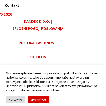
Kontakt
©
2026
KANDEX D.O.O.
|
SPLOŠNI POGOJI POSLOVANJA
|
POLITIKA ZASEBNOSTI
|
KOLOFON
|
PIŠKOTKI
Na našem spletnem mestu uporabljamo piškotke, da zagotovimo
najboljšo izkušnjo, tako da zapomnimo vaše nastavitve pri
|
AVTORJI:
ponavljanju obiska. S klikom na "Sprejmi vse" se strinjate z
uporabo VSEH piškotkov. S klikom na »Nastavitve piškotkov« pa
si zagotovite nadzorovano privolitev.
Nastavitve
Sprejmi vse