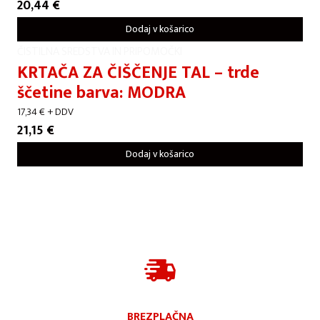
20,44
€
Dodaj v košarico
ČISTILNA SREDSTVA IN PRIPOMOČKI
KRTAČA ZA ČIŠČENJE TAL – trde
ščetine barva: MODRA
17,34
€
+ DDV
21,15
€
Dodaj v košarico
BREZPLAČNA