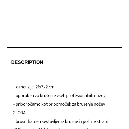
DESCRIPTION
‘- dimenzije: 21x7x2 cm;
– uporaben za brušenje vseh profesionalnih nožev;
– priporočamo kot pripomoček za brušenje nožev
GLOBAL;
– brusni kamen sestavljen iz brusne in polirne strani: