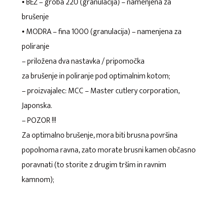
• BEŽ – groba 220 (granulacija) – namenjena za
brušenje
• MODRA – fina 1000 (granulacija) – namenjena za
poliranje
– priložena dva nastavka / pripomočka
za brušenje in poliranje pod optimalnim kotom;
– proizvajalec: MCC – Master cutlery corporation,
Japonska.
– POZOR !!!
Za optimalno brušenje, mora biti brusna površina
popolnoma ravna, zato morate brusni kamen občasno
poravnati (to storite z drugim tršim in ravnim
kamnom);