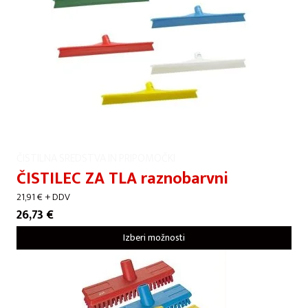
ČISTILNA SREDSTVA IN PRIPOMOČKI
ČISTILEC ZA TLA raznobarvni
21,91
€
+ DDV
26,73
€
Izberi možnosti