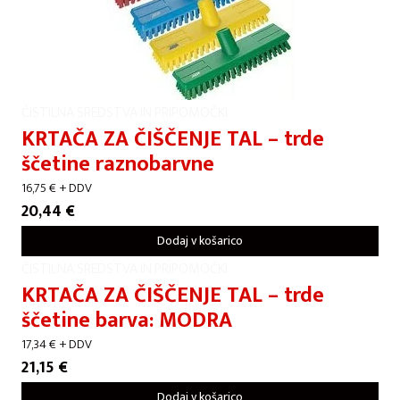
ČISTILNA SREDSTVA IN PRIPOMOČKI
KRTAČA ZA ČIŠČENJE TAL – trde
ščetine raznobarvne
16,75
€
+ DDV
20,44
€
Dodaj v košarico
ČISTILNA SREDSTVA IN PRIPOMOČKI
KRTAČA ZA ČIŠČENJE TAL – trde
ščetine barva: MODRA
17,34
€
+ DDV
21,15
€
Dodaj v košarico