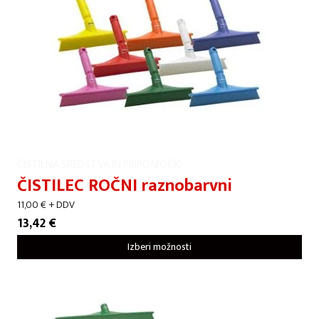
ČISTILNA SREDSTVA IN PRIPOMOČKI
ČISTILEC ROČNI raznobarvni
11,00
€
+ DDV
13,42
€
Izberi možnosti