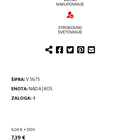
VARNO
NAKUPOVANJE
STROKOVNO
SVETOVANJE
ŠIFRA:
V 5675
ENOTA:
NAD.A | KOS
ZALOGA:
4
6,06
€
+ DDV
7,39
€