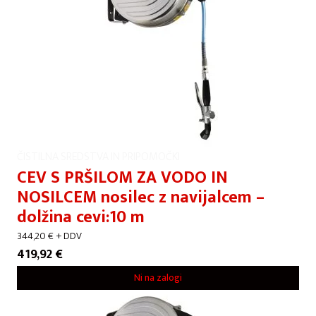
ČISTILNA SREDSTVA IN PRIPOMOČKI
CEV S PRŠILOM ZA VODO IN
NOSILCEM nosilec z navijalcem –
dolžina cevi:10 m
344,20
€
+ DDV
419,92
€
Ni na zalogi