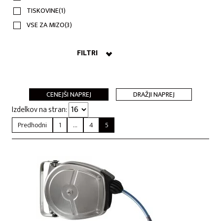
TISKOVINE
(1)
VSE ZA MIZO
(3)
FILTRI
CENEJŠI NAPREJ
DRAŽJI NAPREJ
Izdelkov na stran:
Predhodni
1
…
4
5