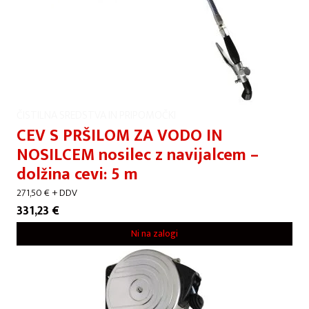
ČISTILNA SREDSTVA IN PRIPOMOČKI
CEV S PRŠILOM ZA VODO IN
NOSILCEM nosilec z navijalcem –
dolžina cevi: 5 m
271,50
€
+ DDV
331,23
€
Ni na zalogi