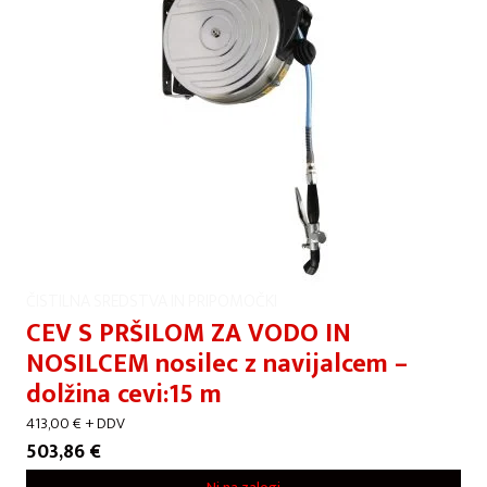
ČISTILNA SREDSTVA IN PRIPOMOČKI
CEV S PRŠILOM ZA VODO IN
NOSILCEM nosilec z navijalcem –
dolžina cevi:15 m
413,00
€
+ DDV
503,86
€