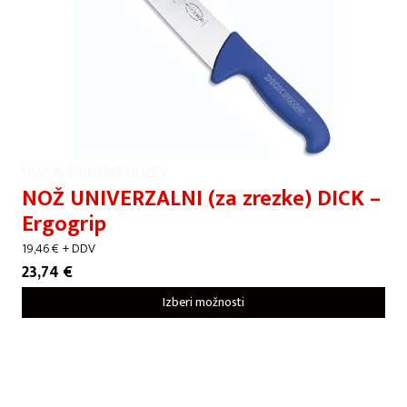
NOŽI IN BRUŠENJE NOŽEV
NOŽ UNIVERZALNI (za zrezke) DICK –
Ergogrip
19,46
€
+ DDV
23,74
€
Izberi možnosti