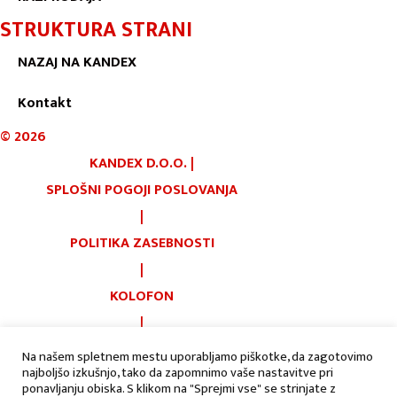
STRUKTURA STRANI
NAZAJ NA KANDEX
Kontakt
©
2026
KANDEX D.O.O.
|
SPLOŠNI POGOJI POSLOVANJA
|
POLITIKA ZASEBNOSTI
|
KOLOFON
|
PIŠKOTKI
Na našem spletnem mestu uporabljamo piškotke, da zagotovimo
najboljšo izkušnjo, tako da zapomnimo vaše nastavitve pri
|
AVTORJI:
ponavljanju obiska. S klikom na "Sprejmi vse" se strinjate z