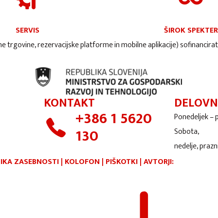
SERVIS
ŠIROK SPEKTER
ne trgovine, rezervacijske platforme in mobilne aplikacije) sofinancira
KONTAKT
DELOVN
+386 1 5620
Ponedeljek – 
130
Sobota,
nedelje, praz
TIKA ZASEBNOSTI
|
KOLOFON
|
PIŠKOTKI
|
AVTORJI: