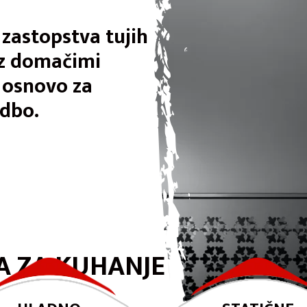
 zastopstva tujih
 z domačimi
o osnovo za
udbo.
 ZA KUHANJE