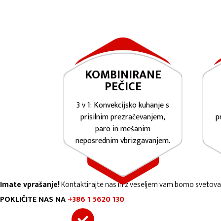
KOMBINIRANE
PEČICE
3 v 1: Konvekcijsko kuhanje s
prisilnim prezračevanjem,
p
paro in mešanim
neposrednim vbrizgavanjem.
Imate vprašanje!
Kontaktirajte nas in z veseljem vam bomo svetovali, 
POKLIČITE NAS NA
+386 1 5620 130