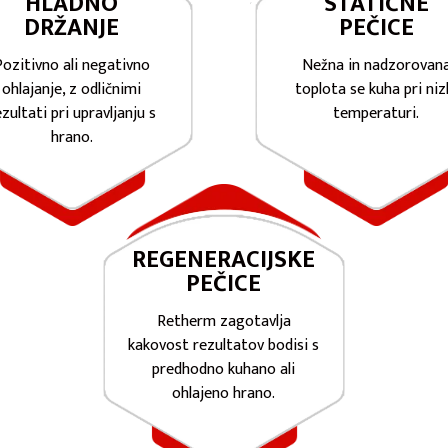
HLADNO
STATIČNE
DRŽANJE
PEČICE
Pozitivno ali negativno
Nežna in nadzorovan
ohlajanje, z odličnimi
toplota se kuha pri niz
ezultati pri upravljanju s
temperaturi.
hrano.
REGENERACIJSKE
PEČICE
Retherm zagotavlja
kakovost rezultatov bodisi s
predhodno kuhano ali
ohlajeno hrano.