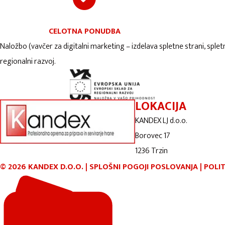
CELOTNA PONUDBA
Naložbo (vavčer za digitalni marketing – izdelava spletne strani, splet
regionalni razvoj.
LOKACIJA
KANDEX LJ d.o.o.
Borovec 17
1236 Trzin
©
2026
KANDEX D.O.O.
|
SPLOŠNI POGOJI POSLOVANJA
|
POLI