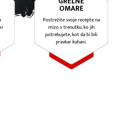
GRELNE
OMARE
a
Postrežite svoje recepte na
ki
mizo v trenutku, ko jih
potrebujete, kot da bi bili
pravkar kuhani.